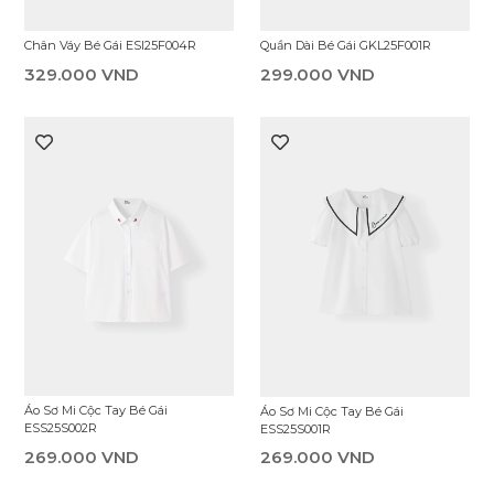
Quần Short Thun Bé Gái
Váy Liền Dệt Kim Bé Gái
ENS25S004R
EDN25S004R
169.000 VND
299.000 VND
Áo Thun Không Cổ Bé Gái
Quần Short Thun Bé Gái
ETS25S007R
ENS25S005R
159.000 VND
189.000 VND