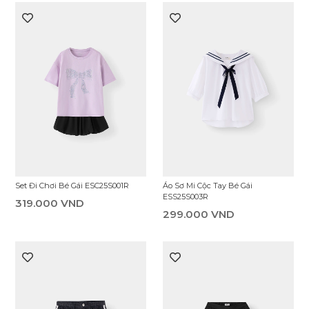
Facebook
Zalo
Khiếu nại
Tìm cửa hàng
Quần Váy Bé Gái ESO25S001R
Áo Thun Có Cổ Bé Gái EPS25S006R
239.000 VND
279.000 VND
0
Trang chủ
Giỏ hàng
Search