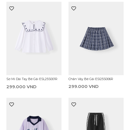
Áo Thun Có Cổ Bé Gái EPS25S007R
Áo Thun Có Cổ Bé Gái EPS25S008R
279.000 VND
199.000 VND