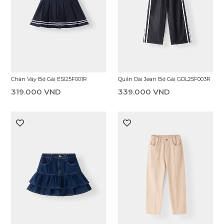
Quần Short Jean Bé Gái
Chân Váy Bé Gái ESI25S001R
EDS25S002R
289.000 VND
289.000 VND