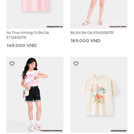
Váy Liền Dệt Kim Bé Gái
Áo Sát Nách Bé Gái ETT26S004R
EDN26S001R
139.000 VND
329.000 VND