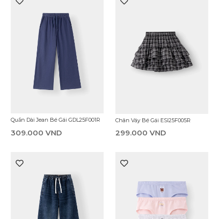
Chân Váy Bé Gái ESI25S006R
Sơ Mi Dài Tay Bé Gái ESL25S001R
299.000 VND
299.000 VND