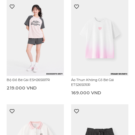
139.000 VND
149.000 VND
Áo Thun Không Cổ Bé Gái
Áo Thun Có Cổ Bé Gái GPS26S005R
ETS26S007R
239.000 VND
139.000 VND