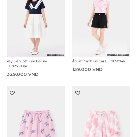
Áo Lót Bé Gái EUA25F001S
Chân Váy Bé Gái ESI25F006R
89.000 VND
289.000 VND