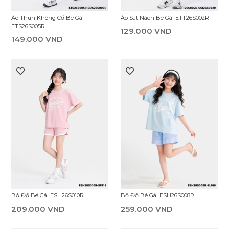
Bộ Đồ Bé Gái ESH25S007R
Áo Thun Không Cổ Bé Gái
ETS26S027R
169.000 VND
149.000 VND
Áo Sát Nách Bé Gái ETT26S003R
Áo Thun Không Cổ Bé Gái
ETS26S022R