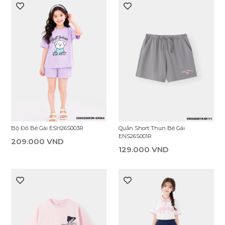
149.000 VND
139.000 VND
Áo Thun Không Cổ Bé Gái
Quần Lót Bé Gái EUW25F002S (Set
ETS26S028R
3 Chiếc)
159.000 VND
159.000 VND