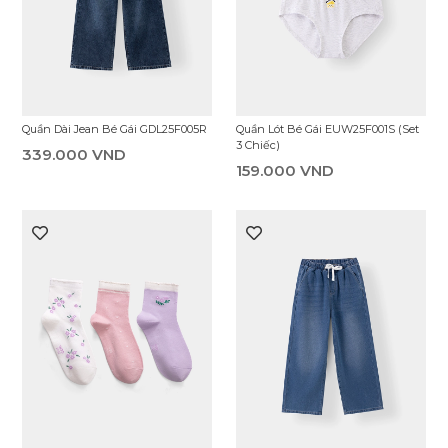
Áo Thun Có Cổ Bé Gái EPS25S004R
Quần Dài Bé Gái GKL25F002R
229.000 VND
269.000 VND