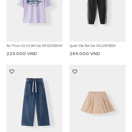
Quần Short Khaki Bé Gái
Quần Short Khaki Bé Gái
EDS25S003R
GKS25S003R_
289.000 VND
249.000 VND