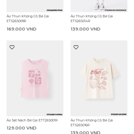
Quần Dài Jean Bé Gái GDL25F005R
Quần Lót Bé Gái EUW25F001S (Set
3 Chiếc)
339.000 VND
159.000 VND
Tất Bé Gái EAS25F002S (Combo 3
Quần Dài Jean Bé Gái GDL25F002R