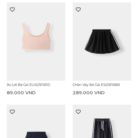
Set Đi Chơi Bé Gái ESC25S001R
Áo Sơ Mi Cộc Tay Bé Gái
ESS25S003R
319.000 VND
299.000 VND