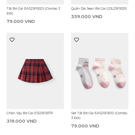
Quần Dài Jean Bé Gái GDL25F004R
Chân Váy Bé Gái ESI25S005R
339.000 VND
299.000 VND
Váy Liền Dệt Thoi Bé Gái
Set Đi Chơi Bé Gái ESC25S004R
EDW25S001R
399.000 VND
349.000 VND