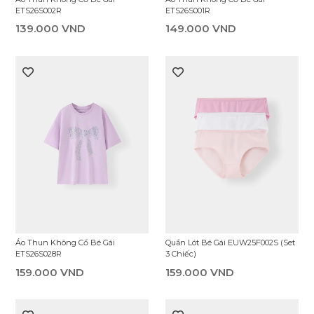
Chân Váy Bé Gái ESI25F004R
Quần Dài Bé Gái GKL25F001R
329.000 VND
299.000 VND
Áo Sơ Mi Cộc Tay Bé Gái
Áo Sơ Mi Cộc Tay Bé Gái
ESS25S002R
ESS25S001R
269.000 VND
269.000 VND