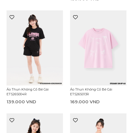
Đôi)
339.000 VND
79.000 VND
Chân Váy Bé Gái ESI25F007R
Set Tất Bé Gái EAS25F001S (Combo
3 Đôi)
319.000 VND
79.000 VND