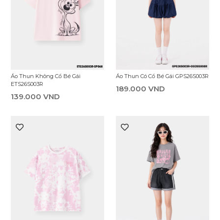
Quần Dài Jean Bé Gái GDL25F001R
Chân Váy Bé Gái ESI25F005R
309.000 VND
299.000 VND