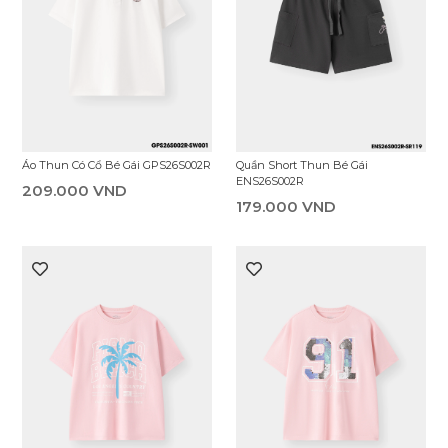
Bộ Đồ Bé Gái ESH26S003R
Quần Short Thun Bé Gái
ENS26S001R
209.000 VND
129.000 VND