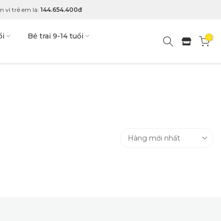
 vì trẻ em là:
144.654.400đ
ổi
Bé trai 9-14 tuổi
0
Hàng mới nhất