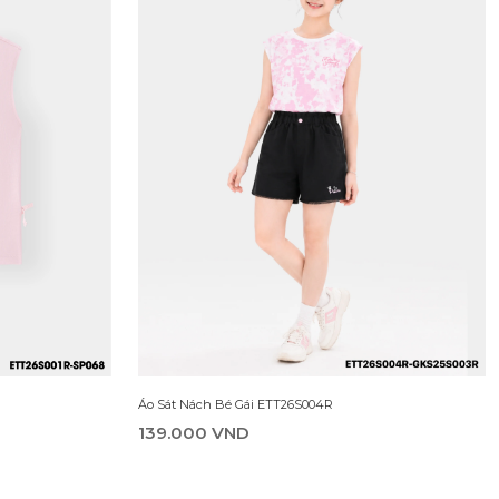
Áo Sát Nách Bé Gái ETT26S004R
139.000 VND