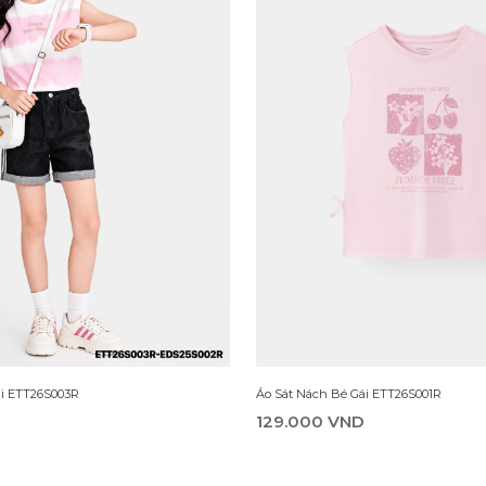
ái ETT26S003R
Áo Sát Nách Bé Gái ETT26S001R
129.000 VND