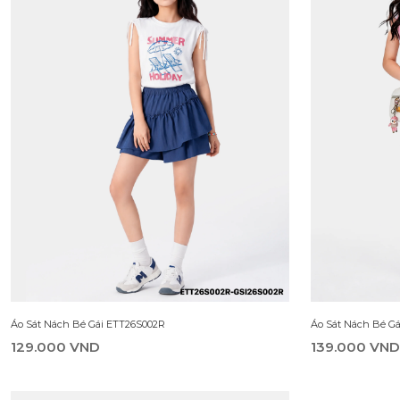
Áo Sát Nách Bé Gái ETT26S002R
Áo Sát Nách Bé G
129.000 VND
139.000 VND