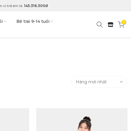
 vì trẻ em là:
145.316.300đ
ổi
Bé trai 9-14 tuổi
0
Hàng mới nhất