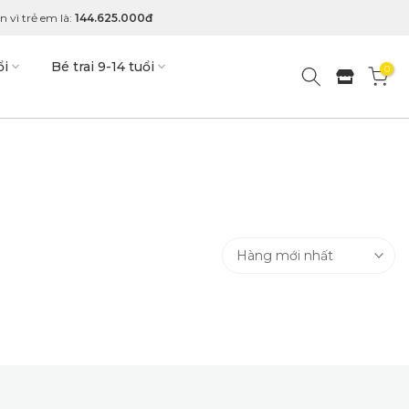
 vì trẻ em là:
144.625.000đ
ổi
Bé trai 9-14 tuổi
0
Hàng mới nhất