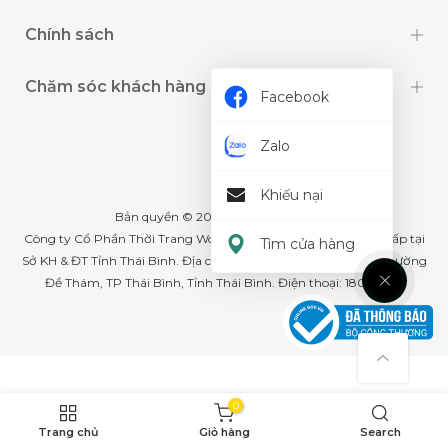
Chính sách
Chăm sóc khách hàng
Facebook
Zalo
Khiếu nại
Bản quyền © 2024 thuộc về
Wookids
Công ty Cổ Phần Thời Trang Woo Kids- GPĐKKD: 1001268555 cấp tại
Tìm cửa hàng
Sở KH & ĐT Tỉnh Thái Bình. Địa chỉ văn phòng: Số 79A Lê Lợi, phường
Đề Thám, TP Thái Bình, Tỉnh Thái Bình. Điện thoại: 18008226
0
Trang chủ
Giỏ hàng
Search