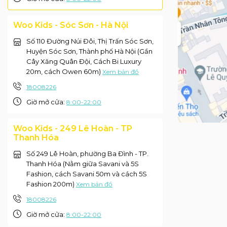
Woo Kids - Sóc Sơn - Hà Nội
Số 110 Đường Núi Đôi, Thị Trấn Sóc Sơn,
Huyện Sóc Sơn, Thành phố Hà Nội (Gần
Cây Xăng Quân Đội, Cách Bi Luxury
20m, cách Owen 60m)
Xem bản đồ
18008226
Giờ mở cửa:
8:00-22:00
Woo Kids - 249 Lê Hoàn - TP
Thanh Hóa
Số 249 Lê Hoàn, phường Ba Đình - TP.
Thanh Hóa (Nằm giữa Savani và 5S
Fashion, cách Savani 50m và cách 5S
Fashion 200m)
Xem bản đồ
18008226
Giờ mở cửa:
8:00-22:00