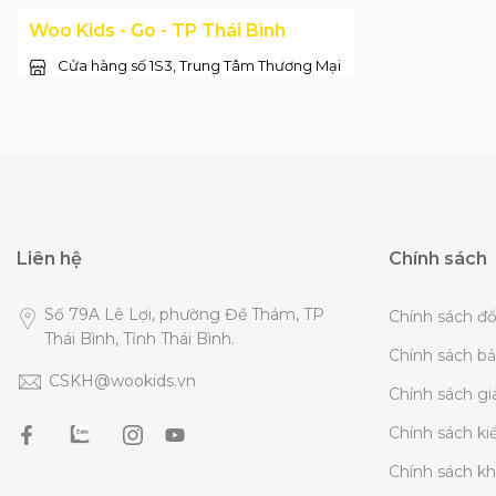
Woo Kids - Go - TP Thái Bình
Cửa hàng số 1S3, Trung Tâm Thương Mại
GO! Thái Bình,( Cạnh gian hàng
JOLLIBEE)
Xem bản đồ
18008226
Giờ mở cửa:
8:00-22:00
Woo Kids - 139 Điện Biên 1 - Hưng
Yên
Liên hệ
Chính sách
139 Điện Biên 1, Phường Lê Lợi, TP Hưng
Yên, tỉnh Hưng Yên (Đối diện tiệm bánh
Số 79A Lê Lợi, phường Đề Thám, TP
Chính sách đổ
Đông Hưng và NEM Hưng Yên )
Xem bản
Thái Bình, Tỉnh Thái Bình.
Chính sách b
đồ
CSKH@wookids.vn
18008226
Chính sách g
Giờ mở cửa:
8:00-22:00
Chính sách k
Chính sách k
Woo Kids - 93 Mê Linh