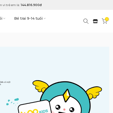
 vì trẻ em là:
144.816.900đ
ổi
Bé trai 9-14 tuổi
0