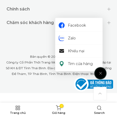
Chính sách
Chăm sóc khách hàng
Facebook
Zalo
Khiếu nại
Bản quyền © 2024 thuộc về
Wookids
Công ty Cổ Phần Thời Trang Woo Kids- GPĐKKD: 1001268555 cấp tại
Tìm cửa hàng
Sở KH & ĐT Tỉnh Thái Bình. Địa chỉ văn phòng: Số 79A Lê Lợi, phường
Đề Thám, TP Thái Bình, Tỉnh Thái Bình. Điện thoại: 18008226
0
Trang chủ
Giỏ hàng
Search