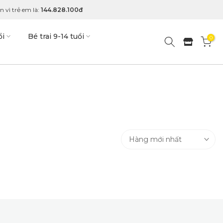
 vì trẻ em là:
144.828.100đ
ổi
Bé trai 9-14 tuổi
0
Hàng mới nhất