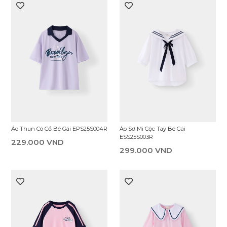
Áo Thun Có Cổ Bé Gái EPS25S004R
Áo Sơ Mi Cộc Tay Bé Gái
ESS25S003R
229.000 VND
299.000 VND