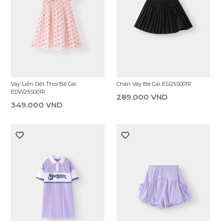
Váy Liền Dệt Thoi Bé Gái
Chân Váy Bé Gái ESI25S001R
EDW25S001R
289.000 VND
349.000 VND