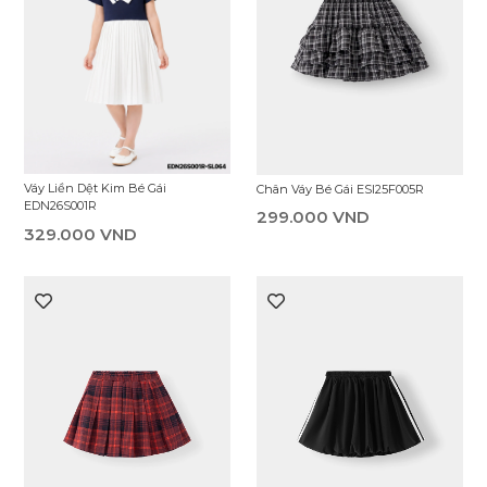
Váy Liền Dệt Kim Bé Gái
Chân Váy Bé Gái ESI25F005R
EDN26S001R
299.000 VND
329.000 VND