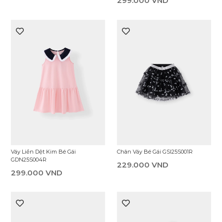
299.000 VND
Váy Liền Dệt Kim Bé Gái
Chân Váy Bé Gái GSI25S001R
GDN25S004R
229.000 VND
299.000 VND