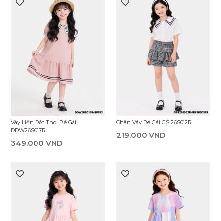
Váy Liền Dệt Thoi Bé Gái
Chân Váy Bé Gái GSI26S012R
DDW26S017R
219.000 VND
349.000 VND