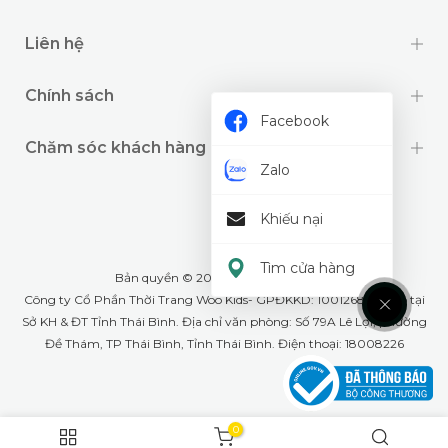
Liên hệ
Chính sách
Facebook
Chăm sóc khách hàng
Zalo
Khiếu nại
Tìm cửa hàng
Bản quyền © 2024 thuộc về
Wookids
Công ty Cổ Phần Thời Trang Woo Kids- GPĐKKD: 1001268555 cấp tại
Sở KH & ĐT Tỉnh Thái Bình. Địa chỉ văn phòng: Số 79A Lê Lợi, phường
Đề Thám, TP Thái Bình, Tỉnh Thái Bình. Điện thoại: 18008226
0