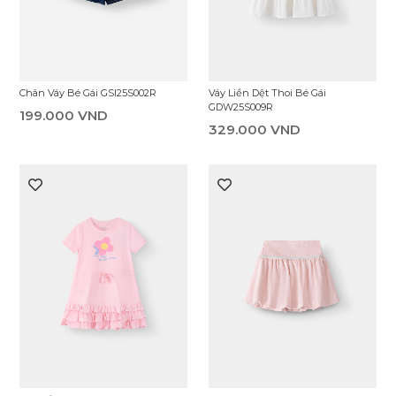
Chân Váy Bé Gái GSI25S002R
Váy Liền Dệt Thoi Bé Gái
GDW25S009R
199.000 VND
329.000 VND