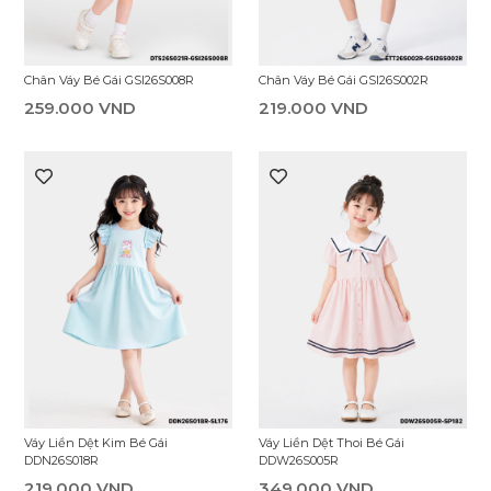
Chân Váy Bé Gái GSI26S008R
Chân Váy Bé Gái GSI26S002R
259.000 VND
219.000 VND
Váy Liền Dệt Kim Bé Gái
Váy Liền Dệt Thoi Bé Gái
DDN26S018R
DDW26S005R
219.000 VND
349.000 VND