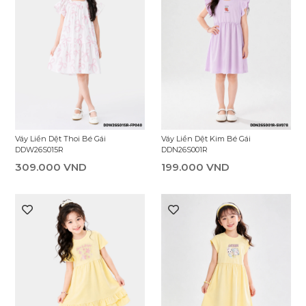
Váy Liền Dệt Thoi Bé Gái
Váy Liền Dệt Kim Bé Gái
DDW26S015R
DDN26S001R
309.000 VND
199.000 VND