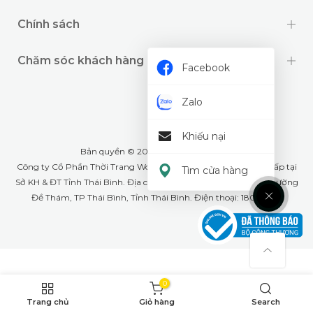
Chính sách
Chăm sóc khách hàng
Facebook
Zalo
Khiếu nại
Bản quyền © 2024 thuộc về
Wookids
Công ty Cổ Phần Thời Trang Woo Kids- GPĐKKD: 1001268555 cấp tại
Tìm cửa hàng
Sở KH & ĐT Tỉnh Thái Bình. Địa chỉ văn phòng: Số 79A Lê Lợi, phường
Đề Thám, TP Thái Bình, Tỉnh Thái Bình. Điện thoại: 18008226
0
Trang chủ
Giỏ hàng
Search