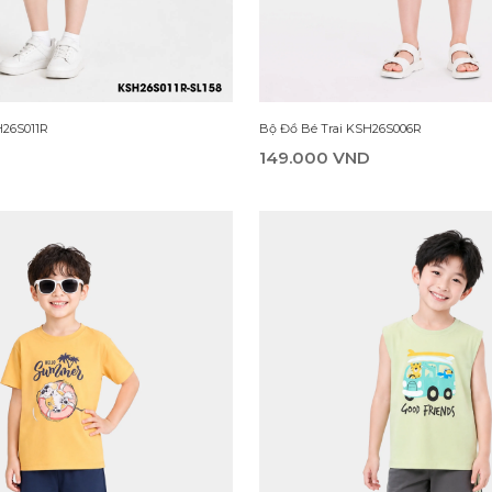
H26S011R
Bộ Đồ Bé Trai KSH26S006R
D
149.000 VND