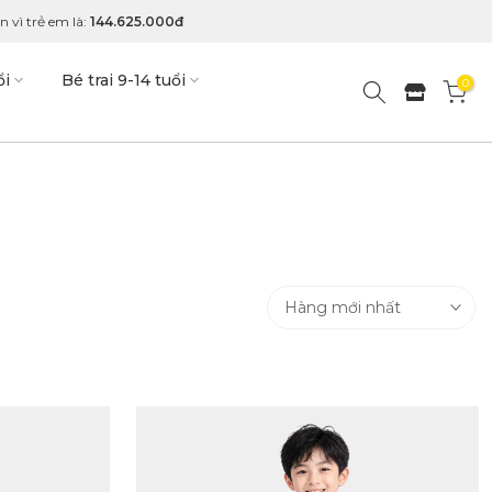
 vì trẻ em là:
144.625.000đ
ổi
Bé trai 9-14 tuổi
0
Hàng mới nhất