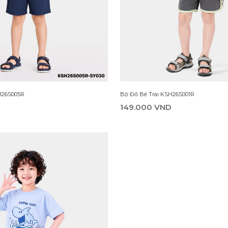
H26S005R
Bộ Đồ Bé Trai KSH26S001R
D
149.000 VND