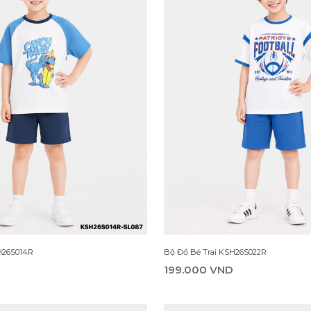
H26S014R
Bộ Đồ Bé Trai KSH26S022R
199.000 VND