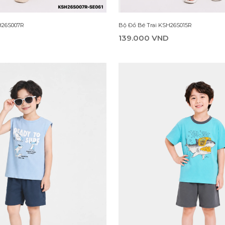
H26S007R
Bộ Đồ Bé Trai KSH26S015R
139.000 VND