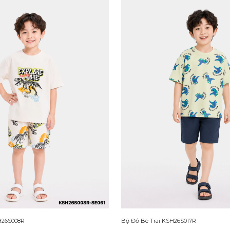
H26S008R
Bộ Đồ Bé Trai KSH26S017R