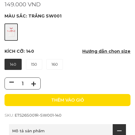
149.000 VND
MÀU SẮC:
TRẮNG SW001
KÍCH CỠ:
140
Hướng dẫn chọn size
140
150
160
THÊM VÀO GIỎ
SKU:
ETS26S001R-SW001-140
Mô tả sản phẩm