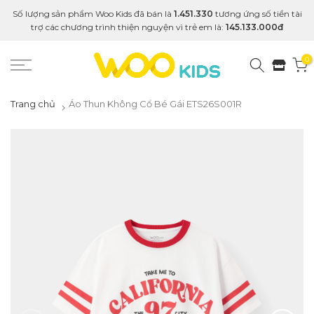
Số lượng sản phẩm Woo Kids đã bán là
1.451.330
tương ứng số tiền tài
trợ các chương trình thiện nguyện vì trẻ em là:
145.133.000đ
0
Trang chủ
Áo Thun Không Cổ Bé Gái ETS26S001R