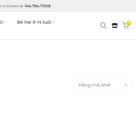
 vì trẻ em là:
144.764.700đ
ổi
Bé trai 9-14 tuổi
0
Hàng mới nhất