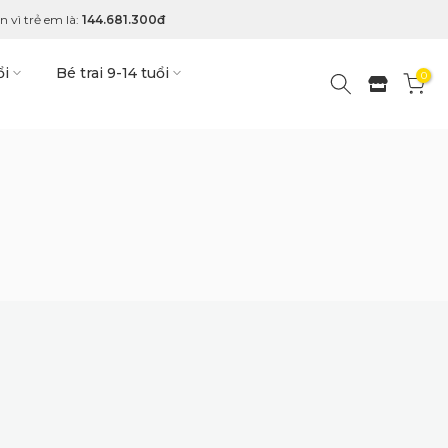
 vì trẻ em là:
144.681.300đ
ổi
Bé trai 9-14 tuổi
0