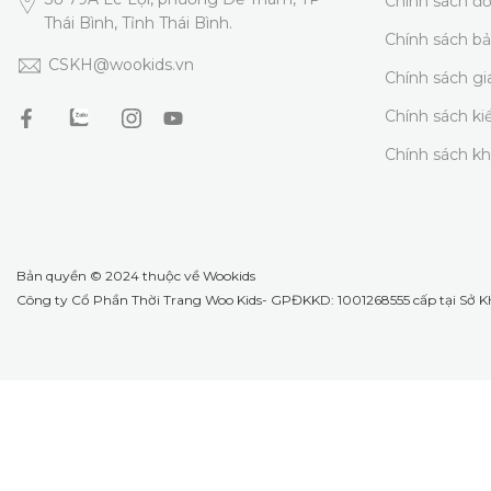
Chính sách đổ
Thái Bình, Tỉnh Thái Bình.
Chính sách b
CSKH@wookids.vn
Chính sách g
Chính sách k
Chính sách k
Bản quyền © 2024 thuộc về
Wookids
Công ty Cổ Phần Thời Trang Woo Kids- GPĐKKD: 1001268555 cấp tại Sở KH 