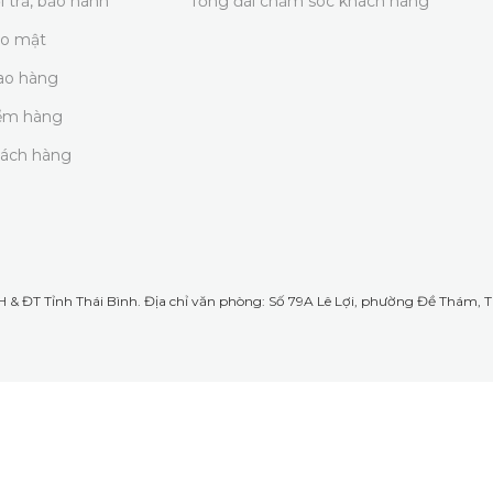
i trả, bảo hành
Tổng đài chăm sóc khách hàng
ảo mật
iao hàng
iểm hàng
hách hàng
& ĐT Tỉnh Thái Bình. Địa chỉ văn phòng: Số 79A Lê Lợi, phường Đề Thám, TP