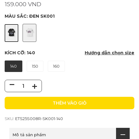
159.000 VND
MÀU SẮC:
ĐEN SK001
KÍCH CỠ:
140
Hướng dẫn chọn size
140
150
160
THÊM VÀO GIỎ
SKU:
ETS25S008R-SK001-140
Mô tả sản phẩm