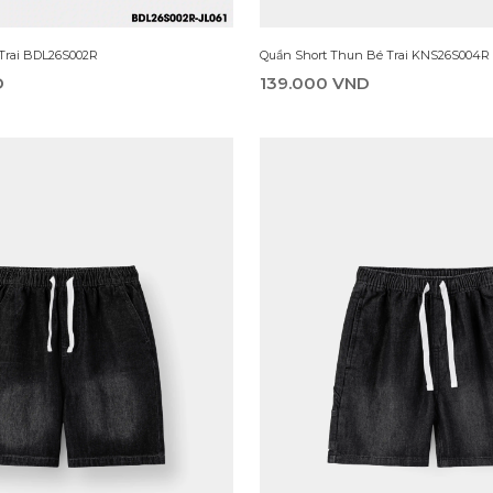
 Trai BDL26S002R
Quần Short Thun Bé Trai KNS26S004R
D
139.000 VND