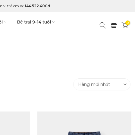
 vì trẻ em là:
144.522.400đ
ổi
Bé trai 9-14 tuổi
0
Hàng mới nhất