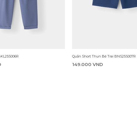
 BKL25S006R
Quần Short Thun Bé Trai BNS25S007R
D
149.000 VND