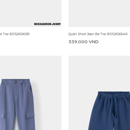
Bé Trai BDS26S003R
Quần Short Jean Bé Trai BDS26S004R
339.000 VND