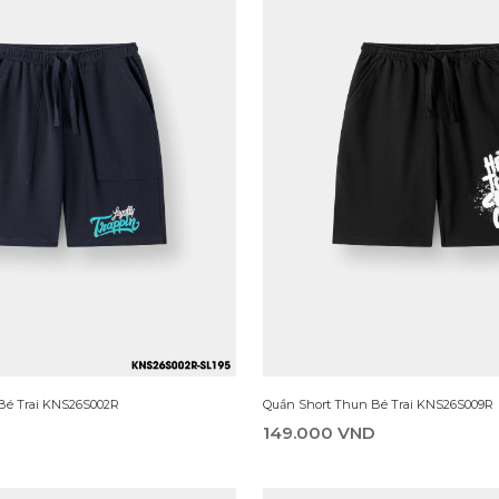
Bé Trai KNS26S002R
Quần Short Thun Bé Trai KNS26S009R
D
149.000 VND