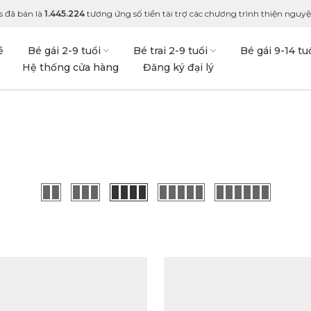
s đã bán là
1.445.224
tương ứng số tiền tài trợ các chương trình thiện nguyện
ề
Bé gái 2-9 tuổi
Bé trai 2-9 tuổi
Bé gái 9-14 tu
Hệ thống cửa hàng
Đăng ký đại lý