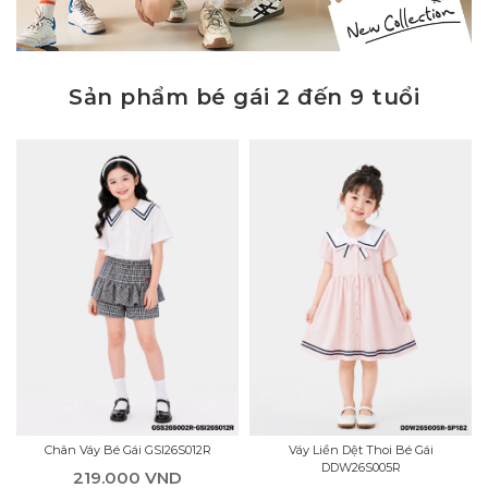
Sản phẩm bé gái 2 đến 9 tuổi
Chân Váy Bé Gái GSI26S012R
Váy Liền Dệt Thoi Bé Gái
DDW26S005R
219.000 VND