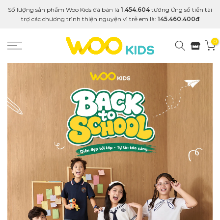
Số lượng sản phẩm Woo Kids đã bán là
1.454.604
tương ứng số tiền tài
trợ các chương trình thiện nguyện vì trẻ em là:
145.460.400đ
0