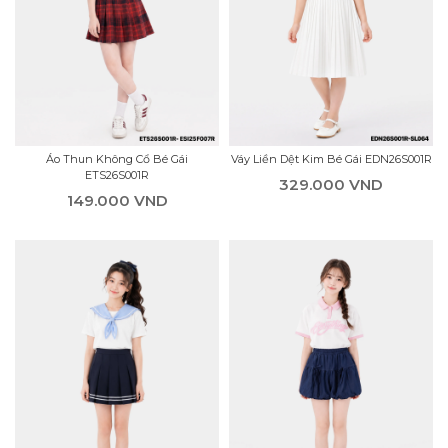
Áo Thun Không Cổ Bé Gái
Váy Liền Dệt Kim Bé Gái EDN26S001R
ETS26S001R
329.000 VND
149.000 VND