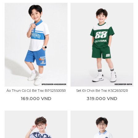
Áo Thun Có Cổ Bé Trai BPS25S005R
Set Đi Chơi Bé Trai KSC26S012R
169.000 VND
319.000 VND