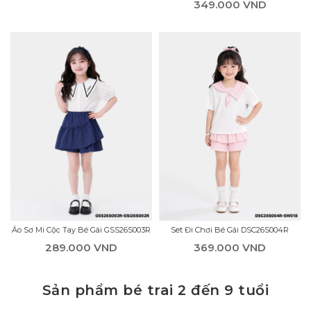
349.000 VND
Áo Sơ Mi Cộc Tay Bé Gái GSS26S003R
Set Đi Chơi Bé Gái DSC26S004R
289.000 VND
369.000 VND
Sản phẩm bé trai 2 đến 9 tuổi