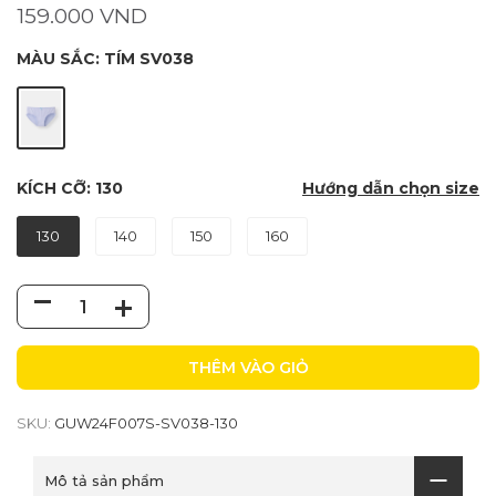
159.000 VND
MÀU SẮC:
TÍM SV038
KÍCH CỠ:
130
Hướng dẫn chọn size
130
140
150
160
THÊM VÀO GIỎ
SKU:
GUW24F007S-SV038-130
Mô tả sản phẩm