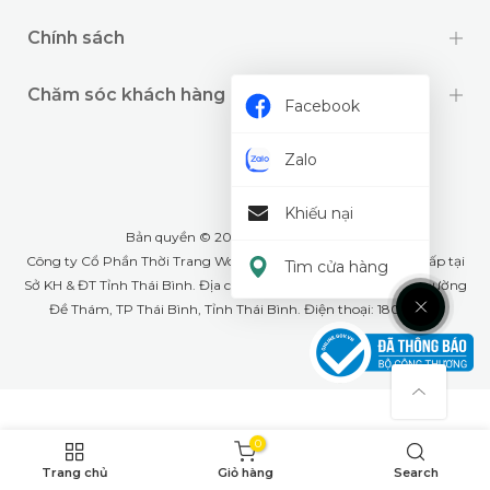
Chính sách
Chăm sóc khách hàng
Facebook
Zalo
Khiếu nại
Bản quyền © 2024 thuộc về
Wookids
Công ty Cổ Phần Thời Trang Woo Kids- GPĐKKD: 1001268555 cấp tại
Tìm cửa hàng
Sở KH & ĐT Tỉnh Thái Bình. Địa chỉ văn phòng: Số 79A Lê Lợi, phường
Đề Thám, TP Thái Bình, Tỉnh Thái Bình. Điện thoại: 18008226
0
Trang chủ
Giỏ hàng
Search