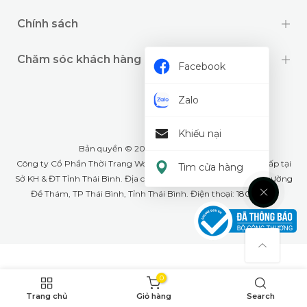
Chính sách
Chăm sóc khách hàng
Facebook
Zalo
Khiếu nại
Bản quyền © 2024 thuộc về
Wookids
Công ty Cổ Phần Thời Trang Woo Kids- GPĐKKD: 1001268555 cấp tại
Tìm cửa hàng
Sở KH & ĐT Tỉnh Thái Bình. Địa chỉ văn phòng: Số 79A Lê Lợi, phường
Đề Thám, TP Thái Bình, Tỉnh Thái Bình. Điện thoại: 18008226
0
Trang chủ
Giỏ hàng
Search