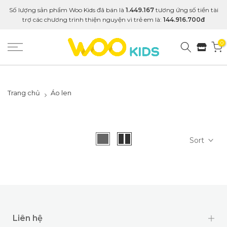
Số lượng sản phẩm Woo Kids đã bán là
1.449.167
tương ứng số tiền tài
trợ các chương trình thiện nguyện vì trẻ em là:
144.916.700đ
0
Trang chủ
Áo len
Sort
Liên hệ