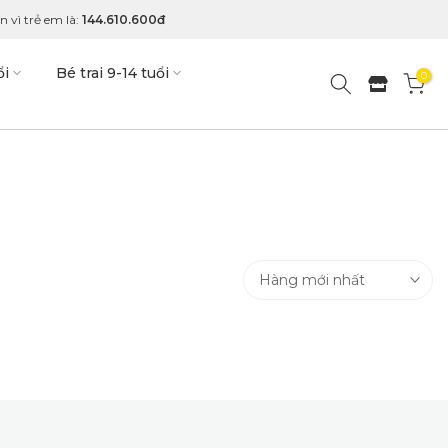
 vì trẻ em là:
144.610.600đ
ổi
Bé trai 9-14 tuổi
0
Hàng mới nhất