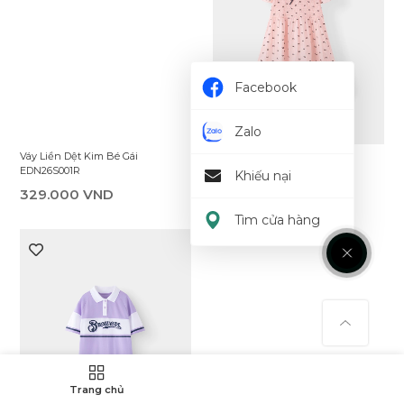
Facebook
Zalo
Váy Liền Dệt Thoi Bé Gái
Váy Liền Dệt Kim Bé Gái
EDW25S001R
EDN26S001R
Khiếu nại
349.000 VND
329.000 VND
Tìm cửa hàng
Trang chủ