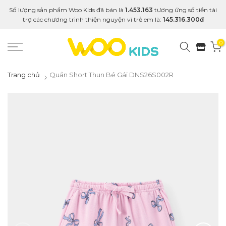
Số lượng sản phẩm Woo Kids đã bán là
1.453.163
tương ứng số tiền tài
trợ các chương trình thiện nguyện vì trẻ em là:
145.316.300đ
0
Trang chủ
Quần Short Thun Bé Gái DNS26S002R