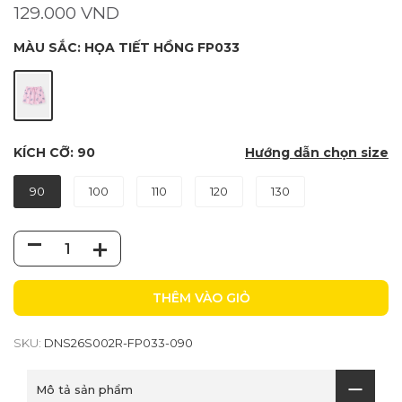
129.000 VND
MÀU SẮC:
HỌA TIẾT HỒNG FP033
KÍCH CỠ:
90
Hướng dẫn chọn size
90
100
110
120
130
THÊM VÀO GIỎ
SKU:
DNS26S002R-FP033-090
Mô tả sản phẩm