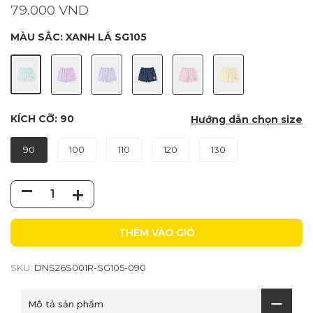
79.000 VND
MÀU SẮC:
XANH LÁ SG105
KÍCH CỠ:
90
Hướng dẫn chọn size
90
100
110
120
130
THÊM VÀO GIỎ
SKU:
DNS26S001R-SG105-090
Mô tả sản phẩm