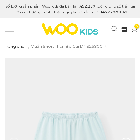
Số lượng sản phẩm Woo Kids đã bán là
1.452.277
tương ứng số tiền tài
trợ các chương trình thiện nguyện vì trẻ em là:
145.227.700đ
0
Trang chủ
Quần Short Thun Bé Gái DNS26S001R