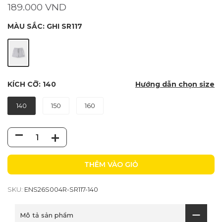
189.000 VND
MÀU SẮC:
GHI SR117
KÍCH CỠ:
140
Hướng dẫn chọn size
140
150
160
THÊM VÀO GIỎ
SKU:
ENS26S004R-SR117-140
Mô tả sản phẩm