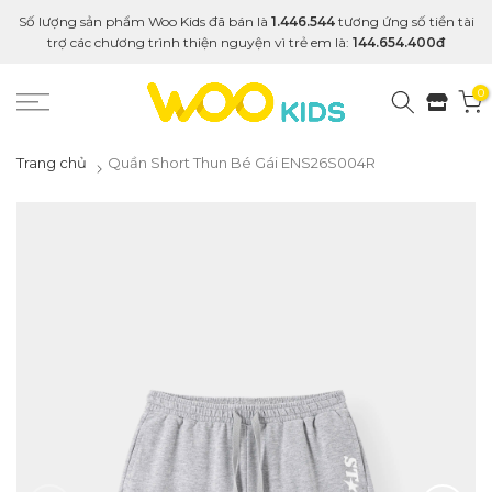
Số lượng sản phẩm Woo Kids đã bán là
1.446.544
tương ứng số tiền tài
trợ các chương trình thiện nguyện vì trẻ em là:
144.654.400đ
0
Trang chủ
Quần Short Thun Bé Gái ENS26S004R