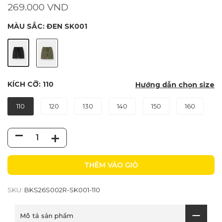
269.000 VND
MÀU SẮC:
ĐEN SK001
KÍCH CỠ:
110
Hướng dẫn chọn size
110
120
130
140
150
160
THÊM VÀO GIỎ
SKU:
BKS26S002R-SK001-110
Mô tả sản phẩm