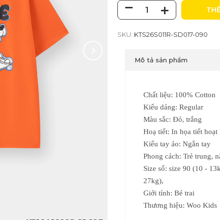
THÊ
SKU:
KTS26S011R-SD017-090
Mô tả sản phẩm
Chất liệu: 100% Cotton
Kiểu dáng: Regular
Màu sắc: Đỏ, trắng
Hoạ tiết: In họa tiết hoạt
Kiểu tay áo: Ngắn tay
Phong cách: Trẻ trung, 
Size số:
size 90 (10 - 13k
27kg),
Giới tính: Bé trai
Thương hiệu: Woo Kids