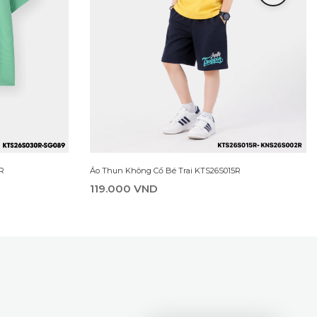
Áo Thun Không Cổ Bé Trai KTS26S015R
R
119.000 VND