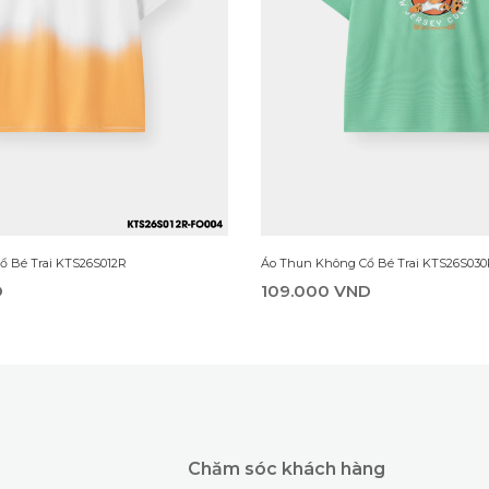
ổ Bé Trai KTS26S012R
Áo Thun Không Cổ Bé Trai KTS26S030
D
109.000 VND
Chăm sóc khách hàng