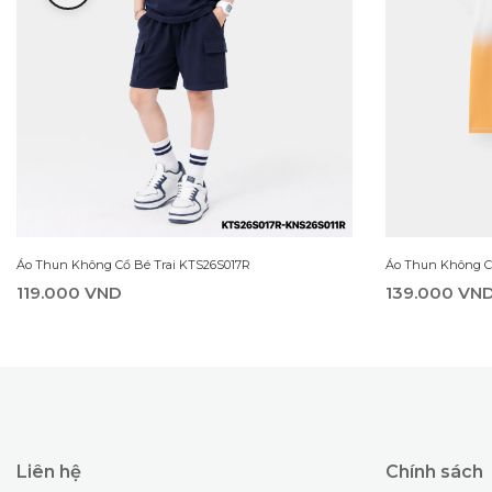
Áo Thun Không Cổ Bé Trai KTS26S017R
Áo Thun Không C
119.000 VND
139.000 VN
Liên hệ
Chính sách