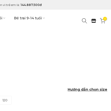
n vì trẻ em là:
144.887.500đ
ổi
Bé trai 9-14 tuổi
0
Hướng dẫn chọn size
120