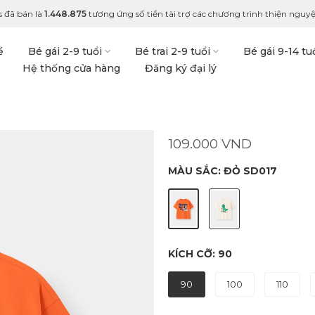
 đã bán là
1.448.875
tương ứng số tiền tài trợ các chương trình thiện nguyệ
ề
Bé gái 2-9 tuổi
Bé trai 2-9 tuổi
Bé gái 9-14 tu
Hệ thống cửa hàng
Đăng ký đại lý
109.000 VND
MÀU SẮC:
ĐỎ SD017
KÍCH CỠ:
90
90
100
110