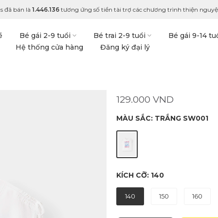
s đã bán là
1.446.136
tương ứng số tiền tài trợ các chương trình thiện nguyện
ề
Bé gái 2-9 tuổi
Bé trai 2-9 tuổi
Bé gái 9-14 tu
Hệ thống cửa hàng
Đăng ký đại lý
129.000 VND
MÀU SẮC:
TRẮNG SW001
KÍCH CỠ:
140
140
150
160