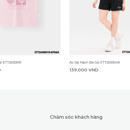
Áo Sát Nách Bé Gái ETT26S004R
ái ETT26S001R
139.000 VND
D
Chăm sóc khách hàng