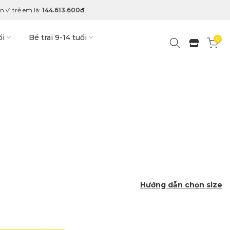
 vì trẻ em là:
144.613.600đ
ổi
Bé trai 9-14 tuổi
0
Hướng dẫn chọn size