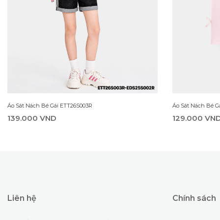
Áo Sát Nách Bé Gái ETT26S003R
Áo Sát Nách Bé G
139.000 VND
129.000 VN
Liên hệ
Chính sách