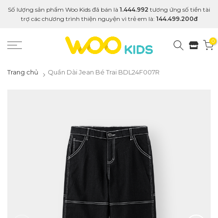
Số lượng sản phẩm Woo Kids đã bán là
1.444.992
tương ứng số tiền tài
trợ các chương trình thiện nguyện vì trẻ em là:
144.499.200đ
0
Trang chủ
Quần Dài Jean Bé Trai BDL24F007R