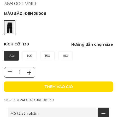
369.000 VND
MÀU SẮC:
ĐEN JK006
KÍCH CỠ:
130
Hướng dẫn chọn size
130
140
150
160
THÊM VÀO GIỎ
SKU:
BDL24F007R-JK006-130
Mô tả sản phẩm