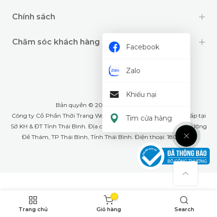
Chính sách
Chăm sóc khách hàng
Facebook
Zalo
Khiếu nại
Bản quyền © 2024 thuộc về
Wookids
Công ty Cổ Phần Thời Trang Woo Kids- GPĐKKD: 1001268555 cấp tại
Tìm cửa hàng
Sở KH & ĐT Tỉnh Thái Bình. Địa chỉ văn phòng: Số 79A Lê Lợi, phường
Đề Thám, TP Thái Bình, Tỉnh Thái Bình. Điện thoại: 18008226
0
Trang chủ
Giỏ hàng
Search