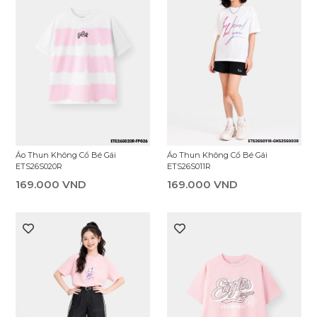
Áo Thun Không Cổ Bé Gái
Áo Thun Không Cổ Bé Gái
ETS26S011R
ETS26S020R
169.000 VND
169.000 VND