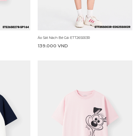
Áo Sơ Mi Cộc Tay Bé Gái ESS25S002R
269.000 VND