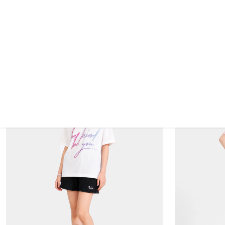
Áo Thun Không C
Áo Thun Không Cổ Bé Gái ETS26S016R
139.000 VND
139.000 VND