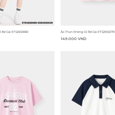
Áo Thun Không Cổ Bé Gái ETS26S028R
 Bé Gái ETS26S001R
159.000 VND
D