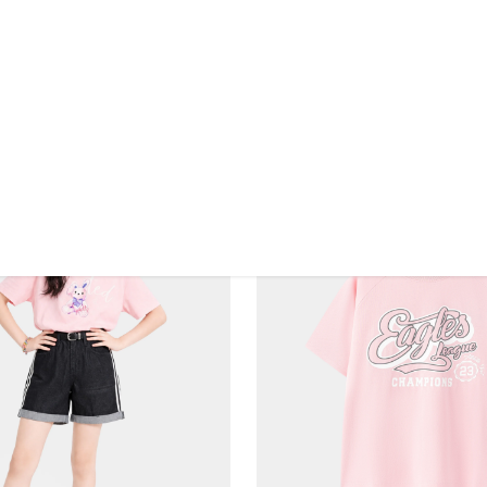
ổ Bé Gái ETS26S004R
Áo Thun Không Cổ Bé Gái ETS26S013R
169.000 VND