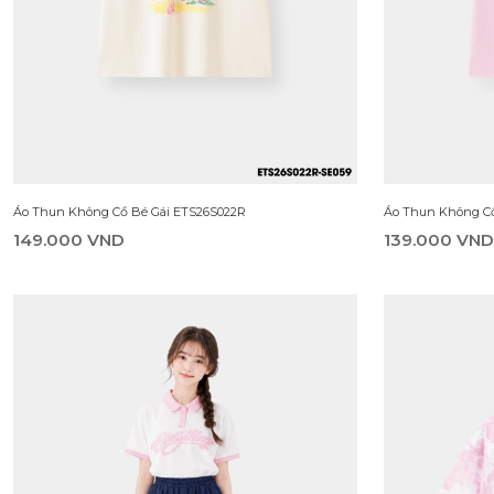
Áo Sơ Mi Cộc Tay Bé Gái ESS25S001R
Sơ Mi Dài Tay Bé 