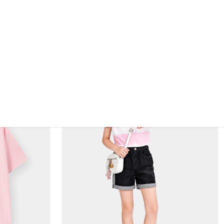
Áo Sát Nách Bé Gái ETT26S004R
139.000 VND