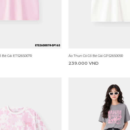
Áo Thun Có Cổ Bé Gái EPS25S004R
Gái ESL25S001R