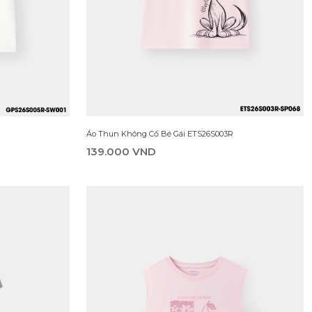
Áo Sơ Mi Cộc Tay Bé Gái ESS25S003R