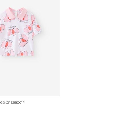
 Gái GPS25S001R
D