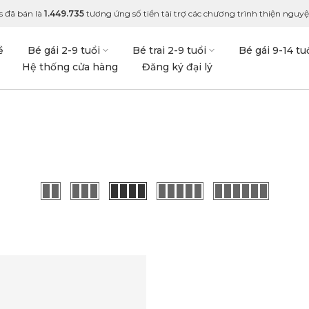
s đã bán là
1.449.735
tương ứng số tiền tài trợ các chương trình thiện nguyện
ề
Bé gái 2-9 tuổi
Bé trai 2-9 tuổi
Bé gái 9-14 tu
Hệ thống cửa hàng
Đăng ký đại lý