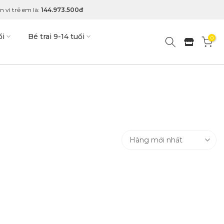
 vì trẻ em là:
144.973.500đ
ổi
Bé trai 9-14 tuổi
0
Hàng mới nhất