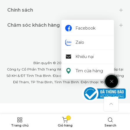
Chính sách
Chăm sóc khách hàng
Facebook
Zalo
Khiếu nại
Bản quyền © 2024 thuộc về
Wookids
Công ty Cổ Phần Thời Trang Woo Kids- GPĐKKD: 1001268555 cấp tại
Tìm cửa hàng
Sở KH & ĐT Tỉnh Thái Bình. Địa chỉ văn phòng: Số 79A Lê Lợi, phường
Đề Thám, TP Thái Bình, Tỉnh Thái Bình. Điện thoại: 18008226
0
Trang chủ
Giỏ hàng
Search