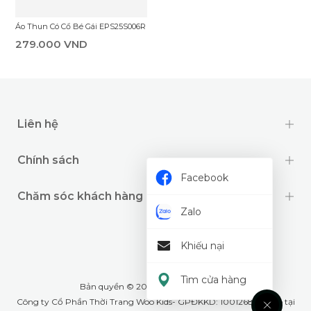
Áo Thun Có Cổ Bé Gái EPS25S006R
279.000 VND
Liên hệ
Chính sách
Facebook
Chăm sóc khách hàng
Zalo
Khiếu nại
Tìm cửa hàng
Bản quyền © 2024 thuộc về
Wookids
Công ty Cổ Phần Thời Trang Woo Kids- GPĐKKD: 1001268555 cấp tại