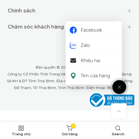
Chính sách
Chăm sóc khách hàng
Facebook
Zalo
Khiếu nại
Bản quyền © 2024 thuộc về
Wookids
Công ty Cổ Phần Thời Trang Woo Kids- GPĐKKD: 1001268555 cấp tại
Tìm cửa hàng
Sở KH & ĐT Tỉnh Thái Bình. Địa chỉ văn phòng: Số 79A Lê Lợi, phường
Đề Thám, TP Thái Bình, Tỉnh Thái Bình. Điện thoại: 18008226
0
Trang chủ
Giỏ hàng
Search