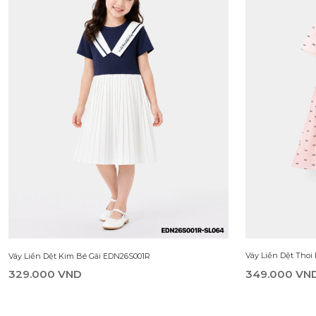
Váy Liền Dệt Tho
Váy Liền Dệt Kim Bé Gái EDN26S001R
349.000 VN
329.000 VND