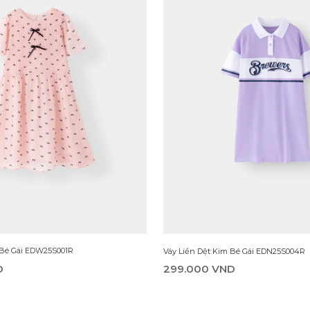
i Bé Gái EDW25S001R
Váy Liền Dệt Kim Bé Gái EDN25S004R
D
299.000 VND