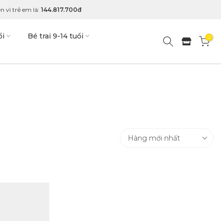
n vì trẻ em là:
144.817.700đ
ổi
Bé trai 9-14 tuổi
0
Hàng mới nhất