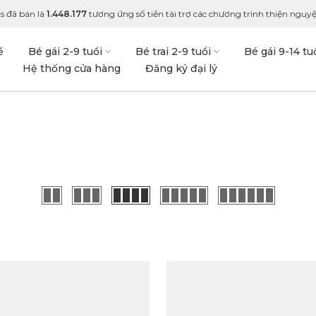
s đã bán là
1.448.177
tương ứng số tiền tài trợ các chương trình thiện nguyệ
ề
Bé gái 2-9 tuổi
Bé trai 2-9 tuổi
Bé gái 9-14 tu
Hệ thống cửa hàng
Đăng ký đại lý