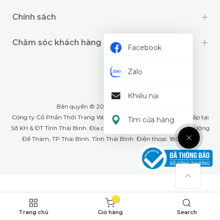
Chính sách
Chăm sóc khách hàng
Facebook
Zalo
Khiếu nại
Bản quyền © 2024 thuộc về
Wookids
Công ty Cổ Phần Thời Trang Woo Kids- GPĐKKD: 1001268555 cấp tại
Tìm cửa hàng
Sở KH & ĐT Tỉnh Thái Bình. Địa chỉ văn phòng: Số 79A Lê Lợi, phường
Đề Thám, TP Thái Bình, Tỉnh Thái Bình. Điện thoại: 18008226
0
Trang chủ
Giỏ hàng
Search