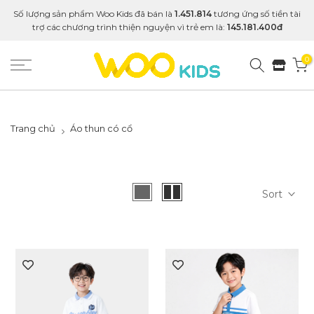
Số lượng sản phẩm Woo Kids đã bán là
1.451.814
tương ứng số tiền tài
trợ các chương trình thiện nguyện vì trẻ em là:
145.181.400đ
0
Trang chủ
Áo thun có cổ
Sort