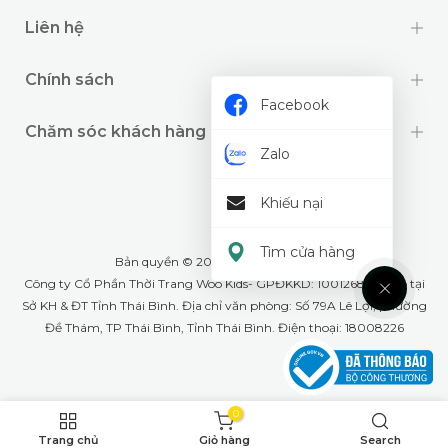
Liên hệ
Chính sách
Facebook
Chăm sóc khách hàng
Zalo
Khiếu nại
Tìm cửa hàng
Bản quyền © 2024 thuộc về
Wookids
Công ty Cổ Phần Thời Trang Woo Kids- GPĐKKD: 1001268555 cấp tại
Sở KH & ĐT Tỉnh Thái Bình. Địa chỉ văn phòng: Số 79A Lê Lợi, phường
Đề Thám, TP Thái Bình, Tỉnh Thái Bình. Điện thoại: 18008226
0
Trang chủ
Giỏ hàng
Search