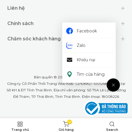
Liên hệ
Chính sách
Facebook
Chăm sóc khách hàng
Zalo
Khiếu nại
Tìm cửa hàng
Bản quyền © 2024 thuộc về
Wookids
Công ty Cổ Phần Thời Trang Woo Kids- GPĐKKD: 1001268555 cấp tại
Sở KH & ĐT Tỉnh Thái Bình. Địa chỉ văn phòng: Số 79A Lê Lợi, phường
Đề Thám, TP Thái Bình, Tỉnh Thái Bình. Điện thoại: 18008226
0
Trang chủ
Giỏ hàng
Search