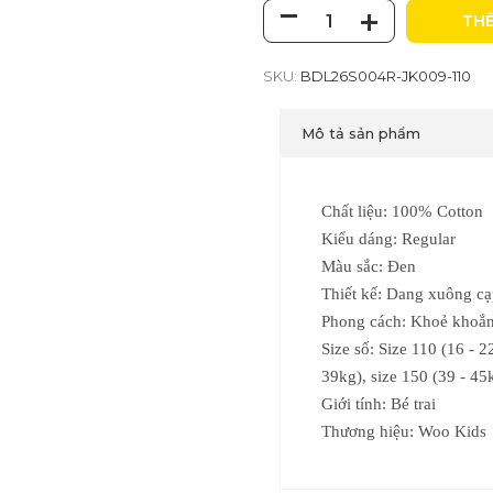
THÊ
SKU:
BDL26S004R-JK009-110
Mô tả sản phẩm
Chất liệu: 100% Cotton
Kiểu dáng: Regular
Màu sắc: Đen
Thiết kế: Dang xuông cạ
Phong cách: Khoẻ khoắn
Size số: S
ize 110 (16 - 2
39kg), size 150 (39 - 45
Giới tính: Bé trai
Thương hiệu: Woo Kids