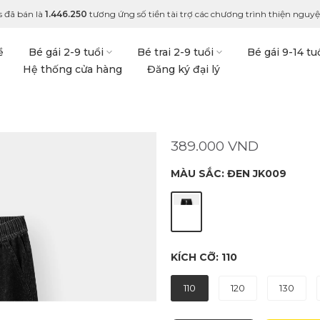
 đã bán là
1.446.250
tương ứng số tiền tài trợ các chương trình thiện nguyện
ề
Bé gái 2-9 tuổi
Bé trai 2-9 tuổi
Bé gái 9-14 tu
Hệ thống cửa hàng
Đăng ký đại lý
389.000 VND
MÀU SẮC:
ĐEN JK009
KÍCH CỠ:
110
110
120
130