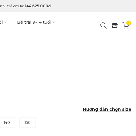
 vì trẻ em là:
144.625.000đ
ổi
Bé trai 9-14 tuổi
0
Hướng dẫn chọn size
140
150