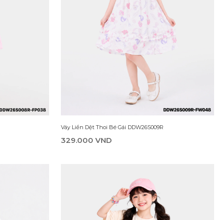
Áo Thun Không Cổ Bé Gái DTS26S018R
99.000 VND