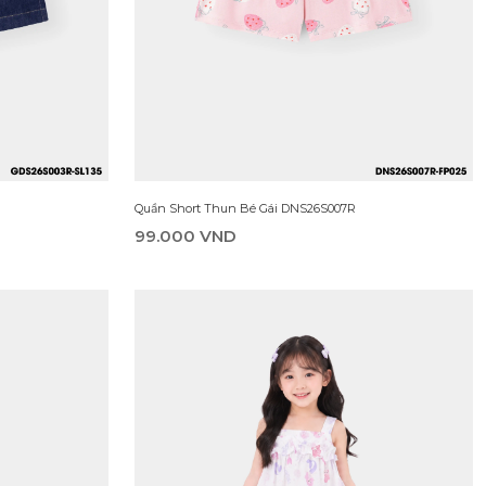
Váy Liền Dệt Thoi Bé Gái DDW26S016R
369.000 VND