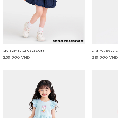
Váy Liền Dệt Kim Bé Gái DDN26S007R
Áo Sát Nách Bé G
199.000 VND
179.000 VND