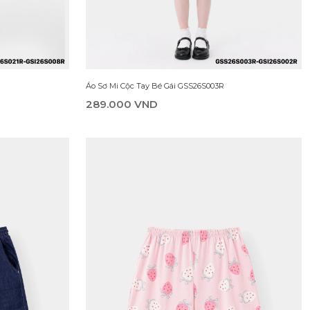
Váy Liền Dệt Kim Bé Gái DDN26S010R
209.000 VND