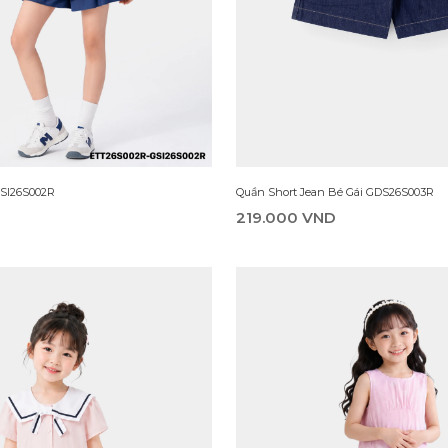
ái DTT26S001R
Quần Short Thun Bé Gái DNS26S004R
139.000 VND