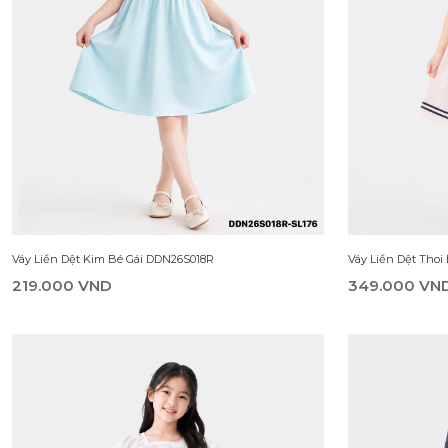
Bộ Đồ Bé Gái DSH26S007R
Quần Dài Jean Bé
159.000 VND
389.000 VN