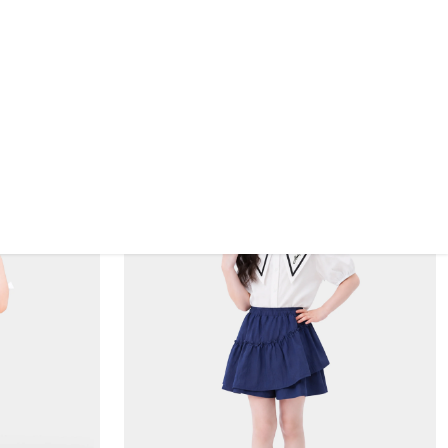
Áo Thun Không Cổ Bé Gái DTS26S025R
99.000 VND