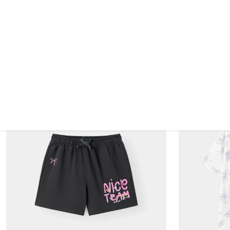
Váy Liền Dệt Thoi Bé Gái DDW26S015R
Quần Dài Jean Bé
309.000 VND
389.000 VN