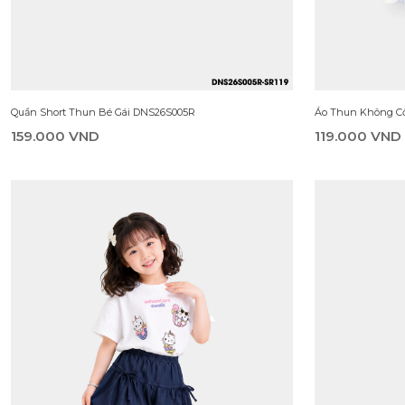
Set Đi Chơi Bé Gái DSC26S001R
Váy Liền Dệt Kim
279.000 VND
199.000 VND