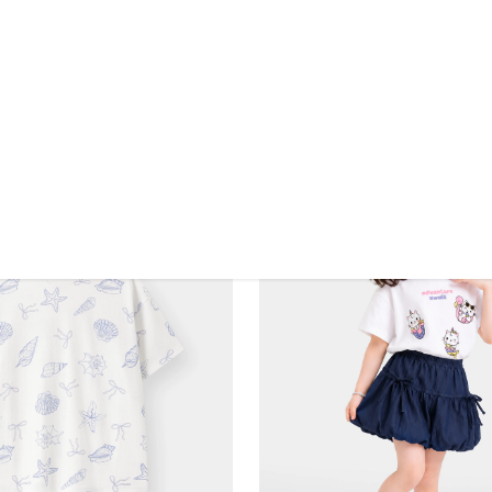
Áo Thun Không Cổ Bé Gái DTS26S009R
 Gái GDL26S001R
129.000 VND
D