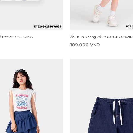
 Bé Gái DDN26S001R
Bộ Đồ Bé Gái DSH26S002R
149.000 VND