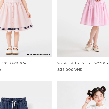
 Gái GDL26S003R
Áo Thun Không Cổ Bé Gái DTS26S019R
D
99.000 VND