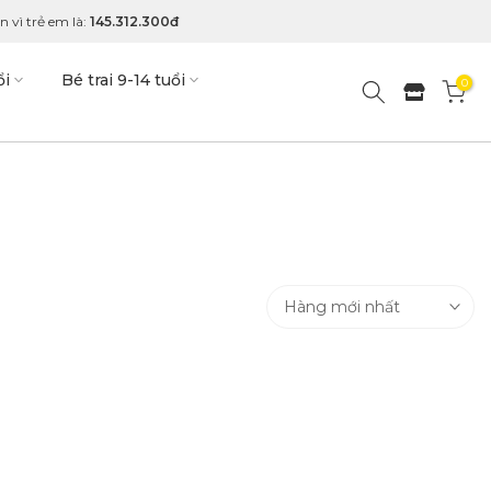
 vì trẻ em là:
145.312.300đ
ổi
Bé trai 9-14 tuổi
0
Hàng mới nhất