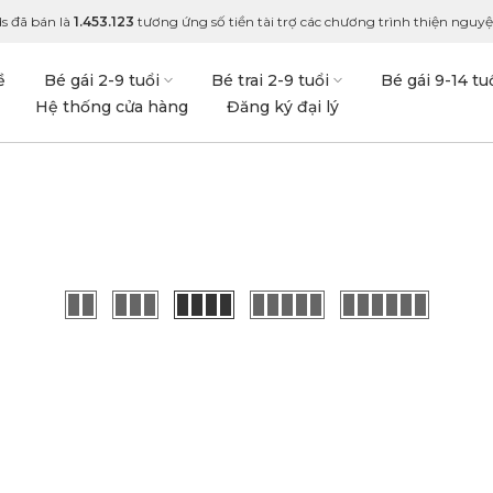
s đã bán là
1.453.123
tương ứng số tiền tài trợ các chương trình thiện nguyện
ề
Bé gái 2-9 tuổi
Bé trai 2-9 tuổi
Bé gái 9-14 tu
Hệ thống cửa hàng
Đăng ký đại lý