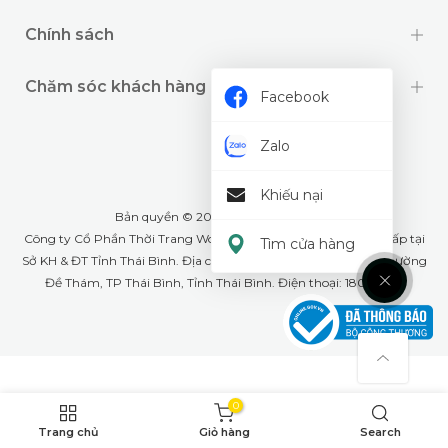
Chính sách
Chăm sóc khách hàng
Facebook
Zalo
Khiếu nại
Bản quyền © 2024 thuộc về
Wookids
Công ty Cổ Phần Thời Trang Woo Kids- GPĐKKD: 1001268555 cấp tại
Tìm cửa hàng
Sở KH & ĐT Tỉnh Thái Bình. Địa chỉ văn phòng: Số 79A Lê Lợi, phường
Đề Thám, TP Thái Bình, Tỉnh Thái Bình. Điện thoại: 18008226
0
Trang chủ
Giỏ hàng
Search