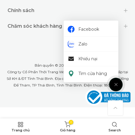
Chính sách
Chăm sóc khách hàng
Facebook
Zalo
Khiếu nại
Bản quyền © 2024 thuộc về
Wookids
Công ty Cổ Phần Thời Trang Woo Kids- GPĐKKD: 1001268555 cấp tại
Tìm cửa hàng
Sở KH & ĐT Tỉnh Thái Bình. Địa chỉ văn phòng: Số 79A Lê Lợi, phường
Đề Thám, TP Thái Bình, Tỉnh Thái Bình. Điện thoại: 18008226
0
Trang chủ
Giỏ hàng
Search