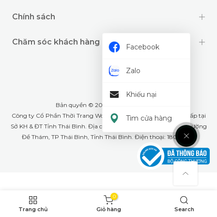
Chính sách
Chăm sóc khách hàng
Facebook
Zalo
Khiếu nại
Bản quyền © 2024 thuộc về
Wookids
Công ty Cổ Phần Thời Trang Woo Kids- GPĐKKD: 1001268555 cấp tại
Tìm cửa hàng
Sở KH & ĐT Tỉnh Thái Bình. Địa chỉ văn phòng: Số 79A Lê Lợi, phường
Đề Thám, TP Thái Bình, Tỉnh Thái Bình. Điện thoại: 18008226
0
Trang chủ
Giỏ hàng
Search