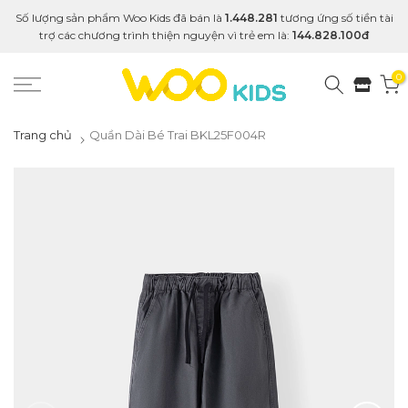
Số lượng sản phẩm Woo Kids đã bán là
1.448.281
tương ứng số tiền tài
trợ các chương trình thiện nguyện vì trẻ em là:
144.828.100đ
0
Trang chủ
Quần Dài Bé Trai BKL25F004R