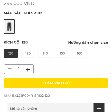
299.000 VND
MÀU SẮC:
GHI SR102
KÍCH CỠ:
120
Hướng dẫn chọn size
120
130
140
150
160
THÊM VÀO GIỎ
SKU:
BKL25F004R-SR102-120
Mô tả sản phẩm