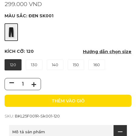
299.000 VND
MÀU SẮC:
ĐEN SK001
KÍCH CỠ:
120
Hướng dẫn chọn size
120
130
140
150
160
THÊM VÀO GIỎ
SKU:
BKL25F001R-Sk001-120
Mô tả sản phẩm